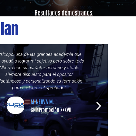
Resultados demostrados.
lan
Psicopol una de las grandes academia que
"Alberto es un 
ayudó a lograr mi objetivo pero sobre todo
enseñar como p
Alberto con su carácter cercano y afable
de hacerlo. Aun
siempre dispuesto para el opositor
que todo sea mu
aptándose y personalizando su formación
confianza al 
para asi lograr el aprobado."
Alberto por a
MINERVA M.
CNP Promoción XXXVII