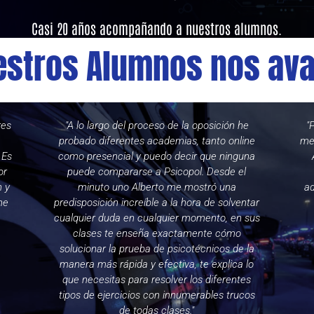
Casi 20 años acompañando a nuestros alumnos.
estros Alumnos nos ava
res
"A lo largo del proceso de la oposición he
"
probado diferentes academias, tanto online
me 
 Es
como presencial y puedo decir que ninguna
or
puede compararse a Psicopol. Desde el
n y
minuto uno Alberto me mostró una
ad
ne
predisposición increíble a la hora de solventar
cualquier duda en cualquier momento, en sus
clases te enseña exactamente cómo
solucionar la prueba de psicotécnicos de la
manera más rápida y efectiva, te explica lo
que necesitas para resolver los diferentes
tipos de ejercicios con innumerables trucos
de todas clases."