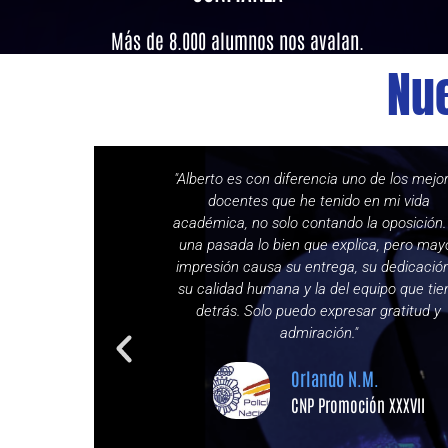
Más de 8.000 alumnos nos avalan.
Nu
persona. Un apoyo
"Alberto es con diferencia uno de los mejo
a oposición y no
docentes que he tenido en mi vida
á siendo durante
académica, no solo contando la oposición.
fesional".
una pasada lo bien que explica, pero may
impresión causa su entrega, su dedicació
S.
su calidad humana y la del equipo que tie
detrás. Solo puedo expresar gratitud y
ción XXXVIII
admiración."
Orlando N.M.
CNP Promoción XXXVII