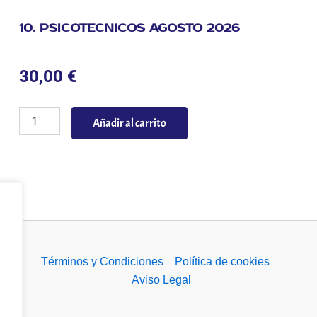
10. PSICOTECNICOS AGOSTO 2026
30,00
€
1
Añadir al carrito
0
.
P
S
I
C
O
T
E
C
Términos y Condiciones
Política de cookies
N
Aviso Legal
I
C
O