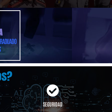
A
 GRADUADO
S
os?
SEGURIDAD