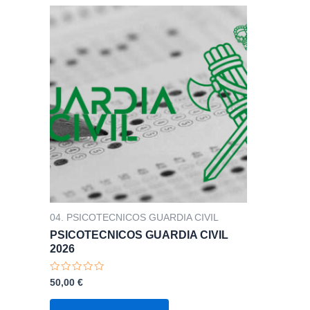
04. PSICOTECNICOS GUARDIA CIVIL
PSICOTECNICOS GUARDIA CIVIL
2026
Valorado
50,00
€
con
0
de