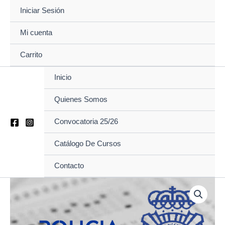
Ir
Iniciar Sesión
al
contenido
Mi cuenta
Carrito
Inicio
Quienes Somos
Convocatoria 25/26
Catálogo De Cursos
Contacto
06.
PSICOTECNICOS
JULIO
2026
cantidad