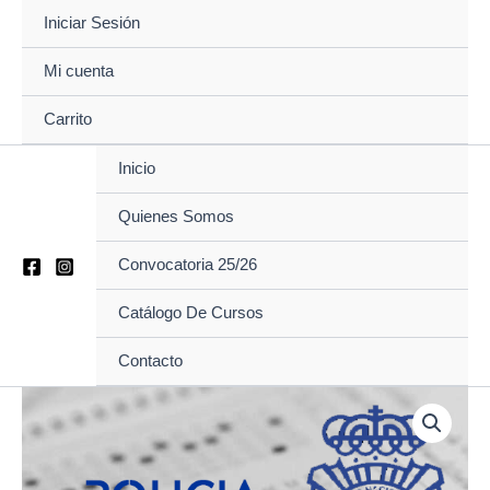
Ir
Iniciar Sesión
al
contenido
Mi cuenta
Carrito
Inicio
Quienes Somos
Convocatoria 25/26
Catálogo De Cursos
Contacto