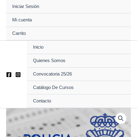
Ir
Iniciar Sesión
al
contenido
Mi cuenta
Carrito
Inicio
Quienes Somos
Convocatoria 25/26
Catálogo De Cursos
Contacto