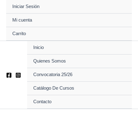
Ir
Iniciar Sesión
al
contenido
Mi cuenta
Carrito
Inicio
Quienes Somos
Convocatoria 25/26
Catálogo De Cursos
Contacto